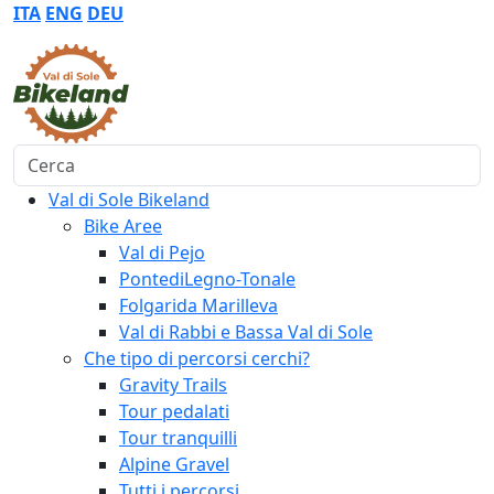
ITA
ENG
DEU
Cerca
Val di Sole Bikeland
Bike Aree
Val di Pejo
PontediLegno-Tonale
Folgarida Marilleva
Val di Rabbi e Bassa Val di Sole
Che tipo di percorsi cerchi?
Gravity Trails
Tour pedalati
Tour tranquilli
Alpine Gravel
Tutti i percorsi