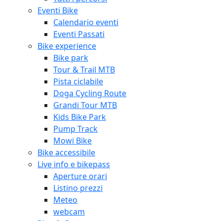
Eventi Bike
Calendario eventi
Eventi Passati
Bike experience
Bike park
Tour & Trail MTB
Pista ciclabile
Doga Cycling Route
Grandi Tour MTB
Kids Bike Park
Pump Track
Mowi Bike
Bike accessibile
Live info e bikepass
Aperture orari
Listino prezzi
Meteo
webcam