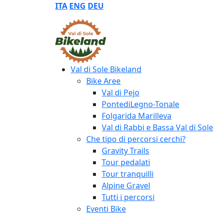
ITA
ENG
DEU
Val di Sole Bikeland
Bike Aree
Val di Pejo
PontediLegno-Tonale
Folgarida Marilleva
Val di Rabbi e Bassa Val di Sole
Che tipo di percorsi cerchi?
Gravity Trails
Tour pedalati
Tour tranquilli
Alpine Gravel
Tutti i percorsi
Eventi Bike