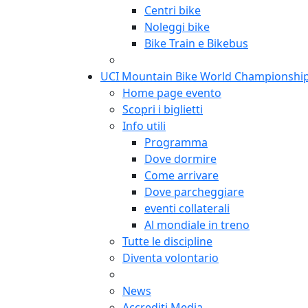
Centri bike
Noleggi bike
Bike Train e Bikebus
UCI Mountain Bike World Championshi
Home page evento
Scopri i biglietti
Info utili
Programma
Dove dormire
Come arrivare
Dove parcheggiare
eventi collaterali
Al mondiale in treno
Tutte le discipline
Diventa volontario
News
Accrediti Media