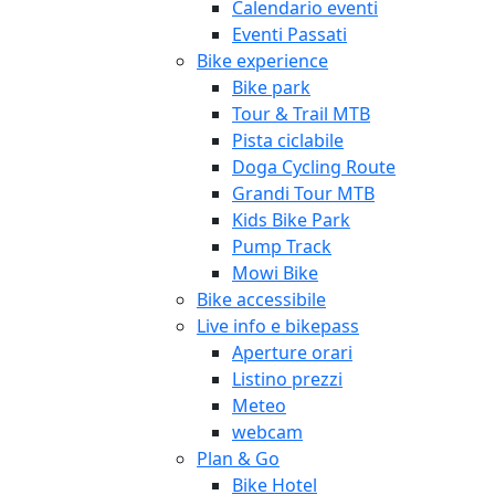
Calendario eventi
Eventi Passati
Bike experience
Bike park
Tour & Trail MTB
Pista ciclabile
Doga Cycling Route
Grandi Tour MTB
Kids Bike Park
Pump Track
Mowi Bike
Bike accessibile
Live info e bikepass
Aperture orari
Listino prezzi
Meteo
webcam
Plan & Go
Bike Hotel