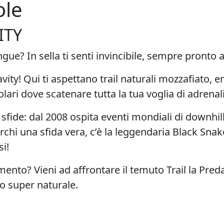
ole
ITY
gue? In sella ti senti invincibile, sempre pronto a 
avity! Qui ti aspettano
trail naturali
mozzafiato
, e
olari
dove scatenare tutta la tua voglia di adrenal
 sfide: dal 2008 ospita eventi mondiali di downhill
erchi una sfida vera, c’è la leggendaria
Black Snak
i!
mento? Vieni ad affrontare il temuto
Trail la Pred
ro super naturale.