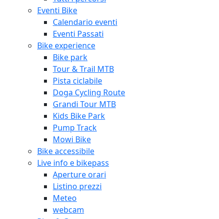
Eventi Bike
Calendario eventi
Eventi Passati
Bike experience
Bike park
Tour & Trail MTB
Pista ciclabile
Doga Cycling Route
Grandi Tour MTB
Kids Bike Park
Pump Track
Mowi Bike
Bike accessibile
Live info e bikepass
Aperture orari
Listino prezzi
Meteo
webcam