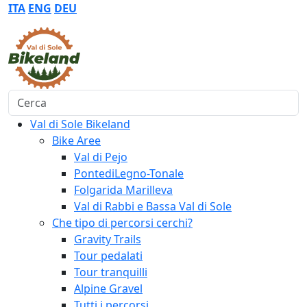
ITA
ENG
DEU
Cerca
Val di Sole Bikeland
Bike Aree
Val di Pejo
PontediLegno-Tonale
Folgarida Marilleva
Val di Rabbi e Bassa Val di Sole
Che tipo di percorsi cerchi?
Gravity Trails
Tour pedalati
Tour tranquilli
Alpine Gravel
Tutti i percorsi