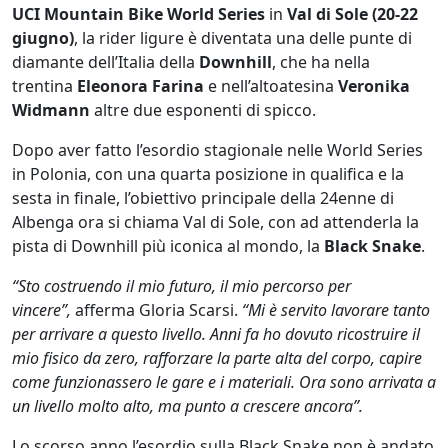
UCI Mountain Bike World Series
in
Val di Sole (20-22
giugno)
, la rider ligure è diventata una delle punte di
diamante dell’Italia della
Downhill
, che ha nella
trentina
Eleonora Farina
e nell’altoatesina
Veronika
Widmann
altre due esponenti di spicco.
Dopo aver fatto l’esordio stagionale nelle World Series
in Polonia, con una quarta posizione in qualifica e la
sesta in finale, l’obiettivo principale della 24enne di
Albenga ora si chiama Val di Sole, con ad attenderla la
pista di Downhill più iconica al mondo, la
Black Snake
.
“Sto costruendo il mio futuro, il mio percorso per
vincere”,
afferma Gloria Scarsi.
“Mi è servito lavorare tanto
per arrivare a questo livello. Anni fa ho dovuto ricostruire il
mio fisico da zero, rafforzare la parte alta del corpo, capire
come funzionassero le gare e i materiali. Ora sono arrivata a
un livello molto alto, ma punto a crescere ancora”.
Lo scorso anno l’esordio sulla Black Snake non è andato