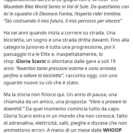
Mountain Bike World Series in Val di Sole. Da quest’anno con
lei in squadra c’è Eleonora Farina, l’esperta rider trentina.
“Sto costruendo il mio futuro, il mio percorso per vincere”
Ha sei anni quando inizia a correre su strada. Una
bicicletta, un sogno e una strada dritta davanti. Fino alla
categoria Juniores è tutta una progressione, poi il
passaggio tra le Elite e, inaspettatamente, lo
stop.
Gloria Scarsi
si allontana dalle gare a soli 19
anni:
“Avvertivo tante pressioni esterne e sono arrivata
perfino a odiare la bicicletta”
, racconta oggi, con uno
sguardo nuovo su ciò che è stato.
Ma la storia non finisce qui. Un anno di pausa, una
chiamata da un amico, una proposta:
“Vieni a provare la
downhill.”
Da quel momento comincia tutto da capo.
Gloria Scarsi entra in un mondo che non conosce, fatto
di adrenalina, elettricità, salti, pieghe e discese che non
ammettono errori. A meno di un mese dalle
WHOOP