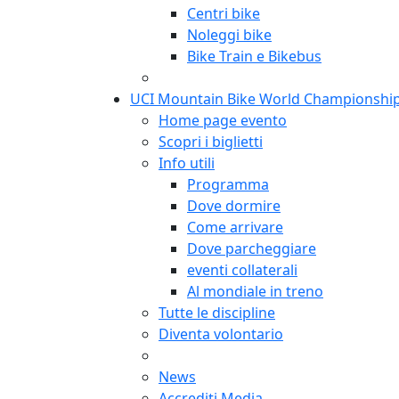
Centri bike
Noleggi bike
Bike Train e Bikebus
UCI Mountain Bike World Championshi
Home page evento
Scopri i biglietti
Info utili
Programma
Dove dormire
Come arrivare
Dove parcheggiare
eventi collaterali
Al mondiale in treno
Tutte le discipline
Diventa volontario
News
Accrediti Media