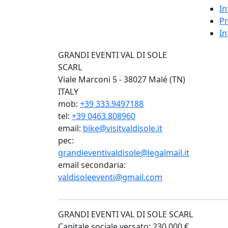
In
Pr
In
GRANDI EVENTI VAL DI SOLE
SCARL
Viale Marconi 5 - 38027 Malé (TN)
ITALY
mob:
+39 333.9497188
tel:
+39 0463.808960
email:
bike@visitvaldisole.it
pec:
grandieventivaldisole@legalmail.it
email secondaria:
valdisoleeventi@gmail.com
GRANDI EVENTI VAL DI SOLE SCARL
Capitale sociale versato: 230.000 €