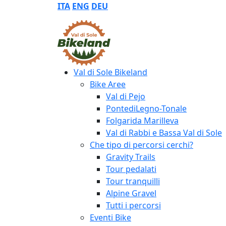
ITA
ENG
DEU
Val di Sole Bikeland
Bike Aree
Val di Pejo
PontediLegno-Tonale
Folgarida Marilleva
Val di Rabbi e Bassa Val di Sole
Che tipo di percorsi cerchi?
Gravity Trails
Tour pedalati
Tour tranquilli
Alpine Gravel
Tutti i percorsi
Eventi Bike