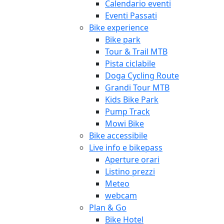
Calendario eventi
Eventi Passati
Bike experience
Bike park
Tour & Trail MTB
Pista ciclabile
Doga Cycling Route
Grandi Tour MTB
Kids Bike Park
Pump Track
Mowi Bike
Bike accessibile
Live info e bikepass
Aperture orari
Listino prezzi
Meteo
webcam
Plan & Go
Bike Hotel