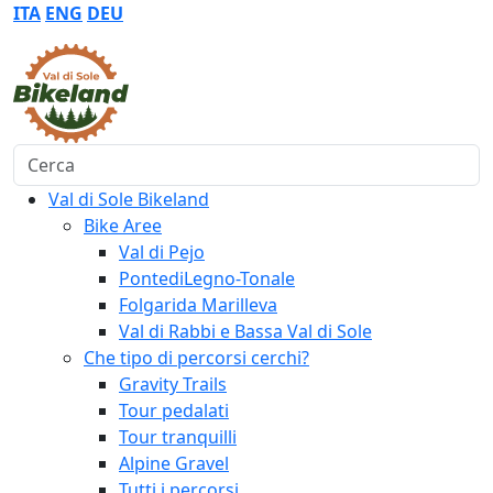
ITA
ENG
DEU
Cerca
Val di Sole Bikeland
Bike Aree
Val di Pejo
PontediLegno-Tonale
Folgarida Marilleva
Val di Rabbi e Bassa Val di Sole
Che tipo di percorsi cerchi?
Gravity Trails
Tour pedalati
Tour tranquilli
Alpine Gravel
Tutti i percorsi