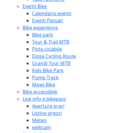
Eventi Bike
Calendario eventi
Eventi Passati
Bike experience
Bike park
Tour & Trail MTB
Pista ciclabile
Doga Cycling Route
Grandi Tour MTB
Kids Bike Park
Pump Track
Mowi Bike
Bike accessibile
Live info e bikepass
Aperture orari
Listino prezzi
Meteo
webcam