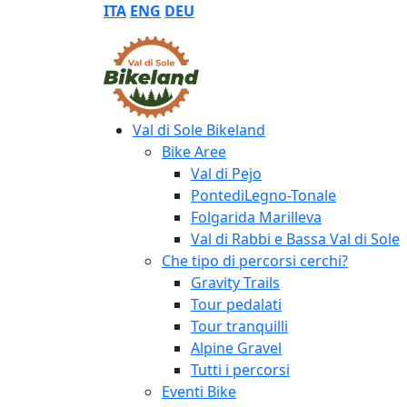
ITA
ENG
DEU
Val di Sole Bikeland
Bike Aree
Val di Pejo
PontediLegno-Tonale
Folgarida Marilleva
Val di Rabbi e Bassa Val di Sole
Che tipo di percorsi cerchi?
Gravity Trails
Tour pedalati
Tour tranquilli
Alpine Gravel
Tutti i percorsi
Eventi Bike