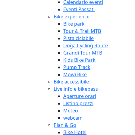
Calendario eventi
Eventi Passati
Bike experience
Bike park
Tour & Trail MTB
Pista ciclabile
Doga Cycling Route
Grandi Tour MTB
Kids Bike Park
Pump Track
Mowi Bike
Bike accessibile
Live info e bikepass
Aperture orari
Listino prezzi
Meteo
webcam
Plan & Go
Bike Hotel