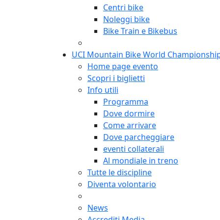
Centri bike
Noleggi bike
Bike Train e Bikebus
UCI Mountain Bike World Championshi
Home page evento
Scopri i biglietti
Info utili
Programma
Dove dormire
Come arrivare
Dove parcheggiare
eventi collaterali
Al mondiale in treno
Tutte le discipline
Diventa volontario
News
Accrediti Media