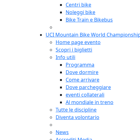
Centri bike
Noleggi bike
Bike Train e Bikebus
UCI Mountain Bike World Championshi
Home page evento
Scopri i biglietti
Info utili
Programma
Dove dormire
Come arrivare
Dove parcheggiare
eventi collaterali
Al mondiale in treno
Tutte le discipline
Diventa volontario
News
Accrediti Media