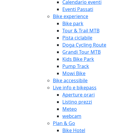
Calendario eventi
Eventi Passati
Bike experience
Bike park
Tour & Trail MTB
Pista ciclabile
Doga Cycling Route
Grandi Tour MTB
Kids Bike Park
Pump Track
Mowi Bike
Bike accessibile
Live info e bikepass
Aperture orari
Listino prezzi
Meteo
webcam
Plan & Go
Bike Hotel