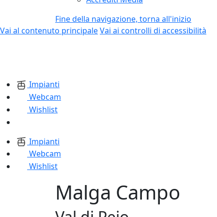
Fine della navigazione, torna all'inizio
Vai al contenuto principale
Vai ai controlli di accessibilità
Impianti
Webcam
Wishlist
Impianti
Webcam
Wishlist
Malga Campo
Val di Pejo