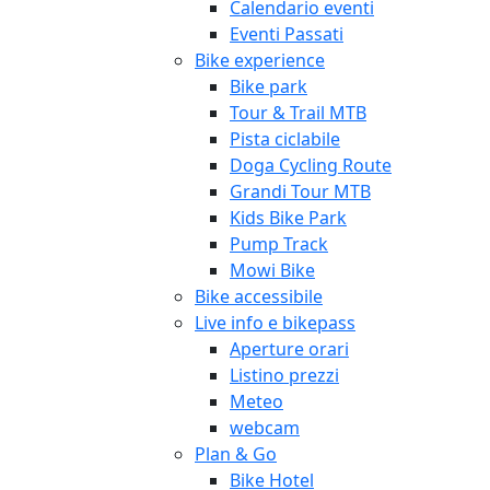
Calendario eventi
Eventi Passati
Bike experience
Bike park
Tour & Trail MTB
Pista ciclabile
Doga Cycling Route
Grandi Tour MTB
Kids Bike Park
Pump Track
Mowi Bike
Bike accessibile
Live info e bikepass
Aperture orari
Listino prezzi
Meteo
webcam
Plan & Go
Bike Hotel