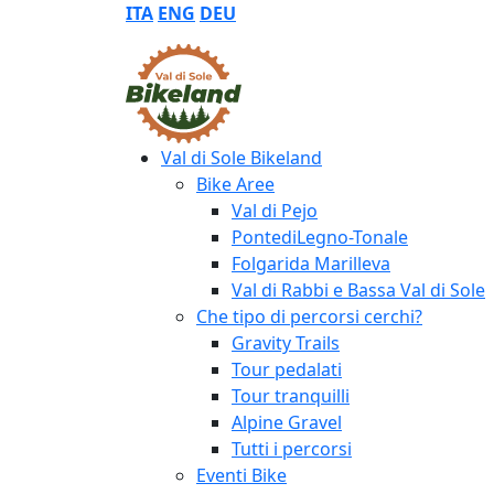
ITA
ENG
DEU
Val di Sole Bikeland
Bike Aree
Val di Pejo
PontediLegno-Tonale
Folgarida Marilleva
Val di Rabbi e Bassa Val di Sole
Che tipo di percorsi cerchi?
Gravity Trails
Tour pedalati
Tour tranquilli
Alpine Gravel
Tutti i percorsi
Eventi Bike