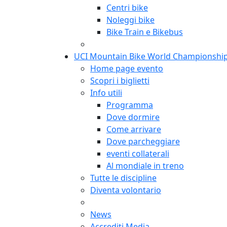
Centri bike
Noleggi bike
Bike Train e Bikebus
UCI Mountain Bike World Championshi
Home page evento
Scopri i biglietti
Info utili
Programma
Dove dormire
Come arrivare
Dove parcheggiare
eventi collaterali
Al mondiale in treno
Tutte le discipline
Diventa volontario
News
Accrediti Media