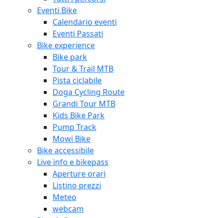
Eventi Bike
Calendario eventi
Eventi Passati
Bike experience
Bike park
Tour & Trail MTB
Pista ciclabile
Doga Cycling Route
Grandi Tour MTB
Kids Bike Park
Pump Track
Mowi Bike
Bike accessibile
Live info e bikepass
Aperture orari
Listino prezzi
Meteo
webcam