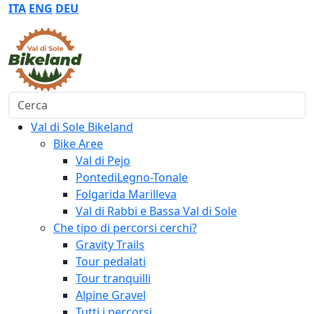
ITA
ENG
DEU
Cerca
Val di Sole Bikeland
Bike Aree
Val di Pejo
PontediLegno-Tonale
Folgarida Marilleva
Val di Rabbi e Bassa Val di Sole
Che tipo di percorsi cerchi?
Gravity Trails
Tour pedalati
Tour tranquilli
Alpine Gravel
Tutti i percorsi