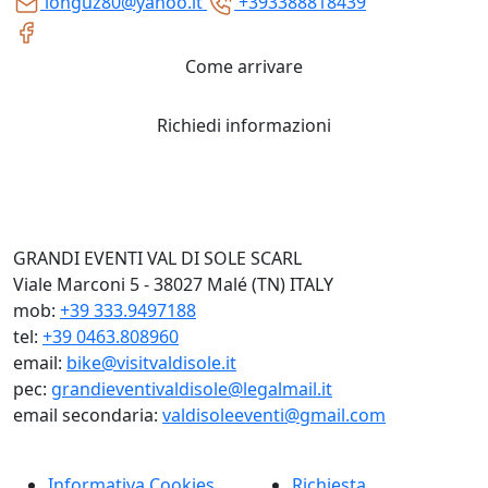
longuz80@yahoo.it
+393388818439
Come arrivare
Richiedi informazioni
GRANDI EVENTI VAL DI SOLE SCARL
Viale Marconi 5 - 38027 Malé (TN) ITALY
mob:
+39 333.9497188
tel:
+39 0463.808960
email:
bike@visitvaldisole.it
pec:
grandieventivaldisole@legalmail.it
email secondaria:
valdisoleeventi@gmail.com
Informativa Cookies
Richiesta