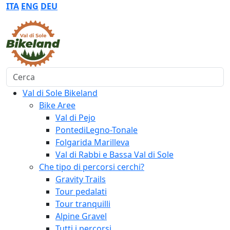
ITA
ENG
DEU
Cerca
Val di Sole Bikeland
Bike Aree
Val di Pejo
PontediLegno-Tonale
Folgarida Marilleva
Val di Rabbi e Bassa Val di Sole
Che tipo di percorsi cerchi?
Gravity Trails
Tour pedalati
Tour tranquilli
Alpine Gravel
Tutti i percorsi