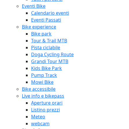
Eventi Bike
Calendario eventi
Eventi Passati
Bike experience
Bike park
Tour & Trail MTB
Pista ciclabile
Doga Cycling Route
Grandi Tour MTB
Kids Bike Park
Pump Track
Mowi Bike
Bike accessibile
Live info e bikepass
Aperture orari
Listino prezzi
Meteo
webcam