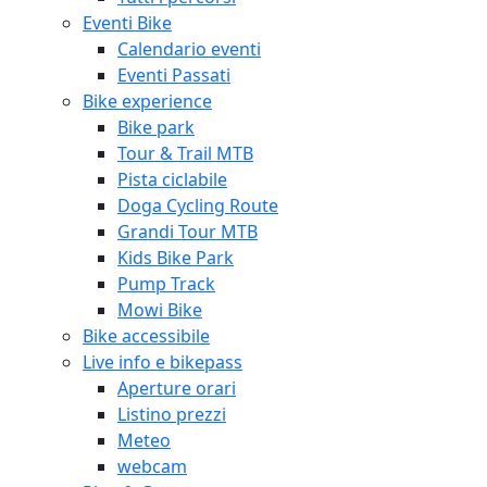
Eventi Bike
Calendario eventi
Eventi Passati
Bike experience
Bike park
Tour & Trail MTB
Pista ciclabile
Doga Cycling Route
Grandi Tour MTB
Kids Bike Park
Pump Track
Mowi Bike
Bike accessibile
Live info e bikepass
Aperture orari
Listino prezzi
Meteo
webcam