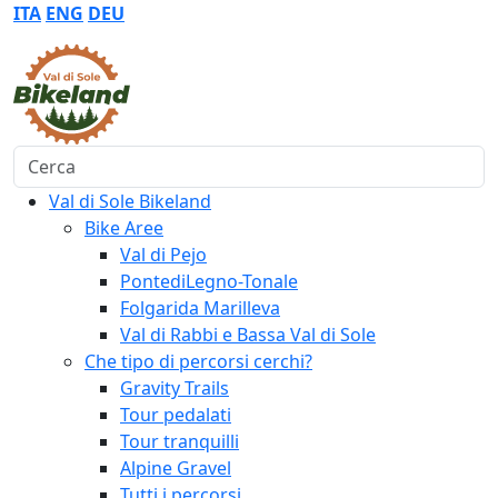
ITA
ENG
DEU
Cerca
Val di Sole Bikeland
Bike Aree
Val di Pejo
PontediLegno-Tonale
Folgarida Marilleva
Val di Rabbi e Bassa Val di Sole
Che tipo di percorsi cerchi?
Gravity Trails
Tour pedalati
Tour tranquilli
Alpine Gravel
Tutti i percorsi