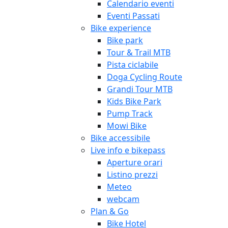
Calendario eventi
Eventi Passati
Bike experience
Bike park
Tour & Trail MTB
Pista ciclabile
Doga Cycling Route
Grandi Tour MTB
Kids Bike Park
Pump Track
Mowi Bike
Bike accessibile
Live info e bikepass
Aperture orari
Listino prezzi
Meteo
webcam
Plan & Go
Bike Hotel