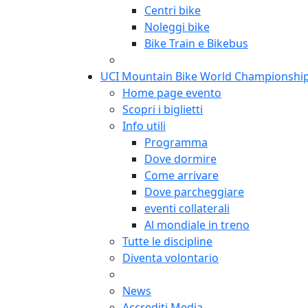
Centri bike
Noleggi bike
Bike Train e Bikebus
UCI Mountain Bike World Championshi
Home page evento
Scopri i biglietti
Info utili
Programma
Dove dormire
Come arrivare
Dove parcheggiare
eventi collaterali
Al mondiale in treno
Tutte le discipline
Diventa volontario
News
Accrediti Media