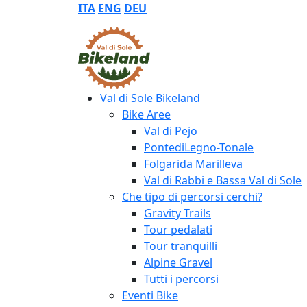
ITA
ENG
DEU
Val di Sole Bikeland
Bike Aree
Val di Pejo
PontediLegno-Tonale
Folgarida Marilleva
Val di Rabbi e Bassa Val di Sole
Che tipo di percorsi cerchi?
Gravity Trails
Tour pedalati
Tour tranquilli
Alpine Gravel
Tutti i percorsi
Eventi Bike