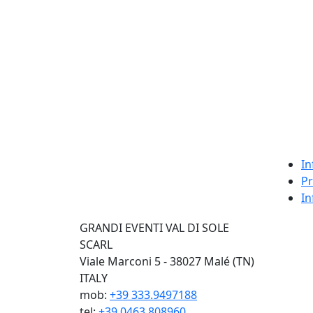
In
Pr
In
GRANDI EVENTI VAL DI SOLE
SCARL
Viale Marconi 5 - 38027 Malé (TN)
ITALY
mob:
+39 333.9497188
tel:
+39 0463.808960