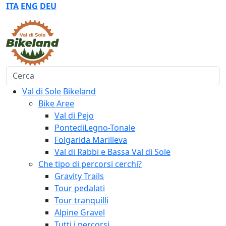
ITA
ENG
DEU
Cerca
Val di Sole Bikeland
Bike Aree
Val di Pejo
PontediLegno-Tonale
Folgarida Marilleva
Val di Rabbi e Bassa Val di Sole
Che tipo di percorsi cerchi?
Gravity Trails
Tour pedalati
Tour tranquilli
Alpine Gravel
Tutti i percorsi