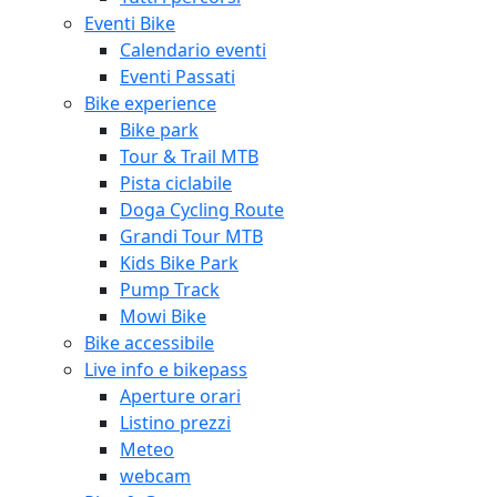
Eventi Bike
Calendario eventi
Eventi Passati
Bike experience
Bike park
Tour & Trail MTB
Pista ciclabile
Doga Cycling Route
Grandi Tour MTB
Kids Bike Park
Pump Track
Mowi Bike
Bike accessibile
Live info e bikepass
Aperture orari
Listino prezzi
Meteo
webcam