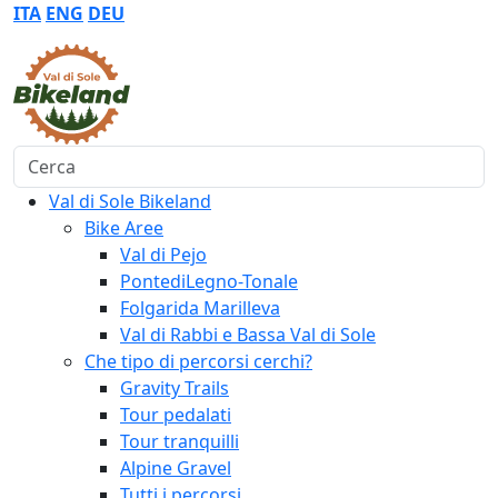
ITA
ENG
DEU
Cerca
Val di Sole Bikeland
Bike Aree
Val di Pejo
PontediLegno-Tonale
Folgarida Marilleva
Val di Rabbi e Bassa Val di Sole
Che tipo di percorsi cerchi?
Gravity Trails
Tour pedalati
Tour tranquilli
Alpine Gravel
Tutti i percorsi