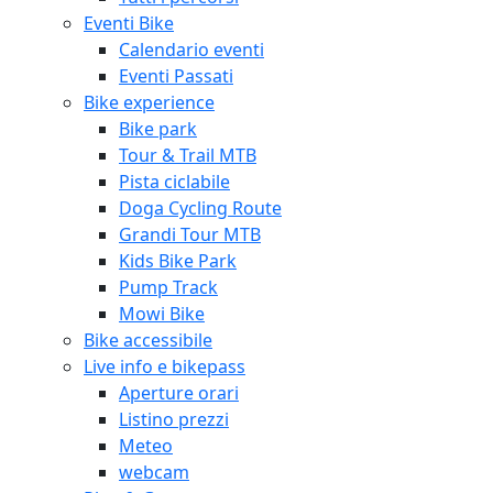
Eventi Bike
Calendario eventi
Eventi Passati
Bike experience
Bike park
Tour & Trail MTB
Pista ciclabile
Doga Cycling Route
Grandi Tour MTB
Kids Bike Park
Pump Track
Mowi Bike
Bike accessibile
Live info e bikepass
Aperture orari
Listino prezzi
Meteo
webcam