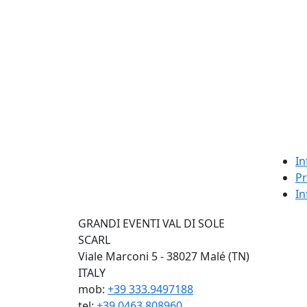
In
Pr
In
GRANDI EVENTI VAL DI SOLE
SCARL
Viale Marconi 5 - 38027 Malé (TN)
ITALY
mob:
+39 333.9497188
tel:
+39 0463.808960