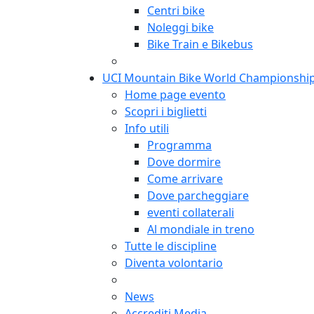
Centri bike
Noleggi bike
Bike Train e Bikebus
UCI Mountain Bike World Championshi
Home page evento
Scopri i biglietti
Info utili
Programma
Dove dormire
Come arrivare
Dove parcheggiare
eventi collaterali
Al mondiale in treno
Tutte le discipline
Diventa volontario
News
Accrediti Media