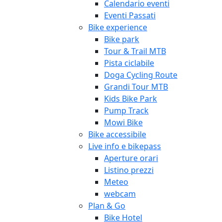
Calendario eventi
Eventi Passati
Bike experience
Bike park
Tour & Trail MTB
Pista ciclabile
Doga Cycling Route
Grandi Tour MTB
Kids Bike Park
Pump Track
Mowi Bike
Bike accessibile
Live info e bikepass
Aperture orari
Listino prezzi
Meteo
webcam
Plan & Go
Bike Hotel