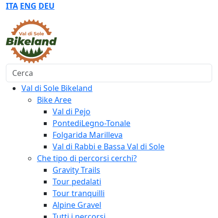
ITA
ENG
DEU
Cerca
Val di Sole Bikeland
Bike Aree
Val di Pejo
PontediLegno-Tonale
Folgarida Marilleva
Val di Rabbi e Bassa Val di Sole
Che tipo di percorsi cerchi?
Gravity Trails
Tour pedalati
Tour tranquilli
Alpine Gravel
Tutti i percorsi