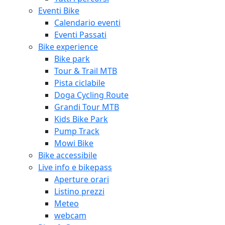
Eventi Bike
Calendario eventi
Eventi Passati
Bike experience
Bike park
Tour & Trail MTB
Pista ciclabile
Doga Cycling Route
Grandi Tour MTB
Kids Bike Park
Pump Track
Mowi Bike
Bike accessibile
Live info e bikepass
Aperture orari
Listino prezzi
Meteo
webcam