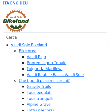
ITA
ENG
DEU
Cerca
Val di Sole Bikeland
Bike Aree
Val di Pejo
PontediLegno-Tonale
Folgarida Marilleva
Val di Rabbi e Bassa Val di Sole
Che tipo di percorsi cerchi?
Gravity Trails
Tour pedalati
Tour tranquilli
Alpine Gravel
Tutti i percorsi