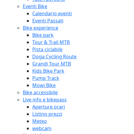
Eventi Bike
Calendario eventi
Eventi Passati
Bike experience
Bike park
Tour & Trail MTB
Pista ciclabile
Doga Cycling Route
Grandi Tour MTB
Kids Bike Park
Pump Track
Mowi Bike
Bike accessibile
Live info e bikepass
Aperture orari
Listino prezzi
Meteo
webcam