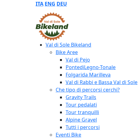
ITA
ENG
DEU
Val di Sole Bikeland
Bike Aree
Val di Pejo
PontediLegno-Tonale
Folgarida Marilleva
Val di Rabbi e Bassa Val di Sole
Che tipo di percorsi cerchi?
Gravity Trails
Tour pedalati
Tour tranquilli
Alpine Gravel
Tutti i percorsi
Eventi Bike