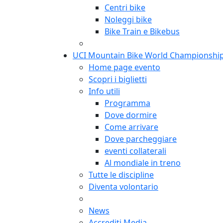
Centri bike
Noleggi bike
Bike Train e Bikebus
UCI Mountain Bike World Championshi
Home page evento
Scopri i biglietti
Info utili
Programma
Dove dormire
Come arrivare
Dove parcheggiare
eventi collaterali
Al mondiale in treno
Tutte le discipline
Diventa volontario
News
Accrediti Media