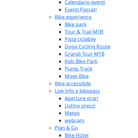
Calendario eventi
Eventi Passati
Bike experience
Bike park
Tour & Trail MTB
Pista ciclabile
Doga Cycling Route
Grandi Tour MTB
Kids Bike Park
Pump Track
Mowi Bike
Bike accessibile
Live info e bikepass
Aperture orari
Listino prezzi
Meteo
webcam
Plan & Go
Bike Hotel