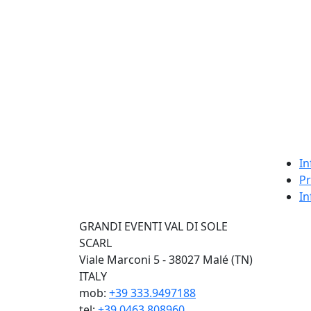
In
Pr
In
GRANDI EVENTI VAL DI SOLE
SCARL
Viale Marconi 5 - 38027 Malé (TN)
ITALY
mob:
+39 333.9497188
tel:
+39 0463.808960