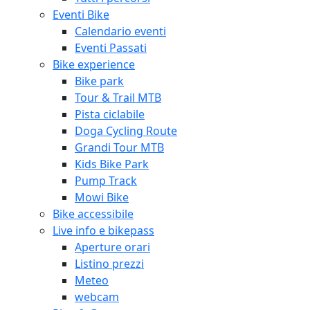
Eventi Bike
Calendario eventi
Eventi Passati
Bike experience
Bike park
Tour & Trail MTB
Pista ciclabile
Doga Cycling Route
Grandi Tour MTB
Kids Bike Park
Pump Track
Mowi Bike
Bike accessibile
Live info e bikepass
Aperture orari
Listino prezzi
Meteo
webcam