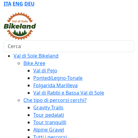
ITA
ENG
DEU
Cerca
Val di Sole Bikeland
Bike Aree
Val di Pejo
PontediLegno-Tonale
Folgarida Marilleva
Val di Rabbi e Bassa Val di Sole
Che tipo di percorsi cerchi?
Gravity Trails
Tour pedalati
Tour tranquilli
Alpine Gravel
Tutti i percorsi