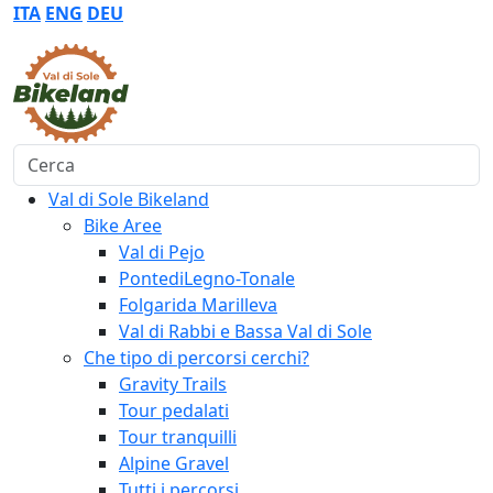
ITA
ENG
DEU
Cerca
Val di Sole Bikeland
Bike Aree
Val di Pejo
PontediLegno-Tonale
Folgarida Marilleva
Val di Rabbi e Bassa Val di Sole
Che tipo di percorsi cerchi?
Gravity Trails
Tour pedalati
Tour tranquilli
Alpine Gravel
Tutti i percorsi