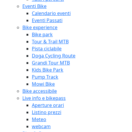
Eventi Bike
Calendario eventi
Eventi Passati
Bike experience
Bike park
Tour & Trail MTB
Pista ciclabile
Doga Cycling Route
Grandi Tour MTB
Kids Bike Park
Pump Track
Mowi Bike
Bike accessibile
Live info e bikepass
Aperture orari
Listino prezzi
Meteo
webcam