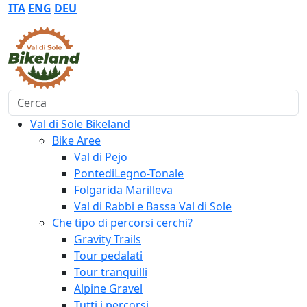
ITA
ENG
DEU
Cerca
Val di Sole Bikeland
Bike Aree
Val di Pejo
PontediLegno-Tonale
Folgarida Marilleva
Val di Rabbi e Bassa Val di Sole
Che tipo di percorsi cerchi?
Gravity Trails
Tour pedalati
Tour tranquilli
Alpine Gravel
Tutti i percorsi