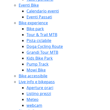
Eventi Bike
Calendario eventi
Eventi Passati
Bike experience
Bike park
Tour & Trail MTB
Pista ciclabile
Doga Cycling Route
Grandi Tour MTB
Kids Bike Park
Pump Track
Mowi Bike
Bike accessibile
Live info e bikepass
Aperture orari
Listino prezzi
Meteo
webcam