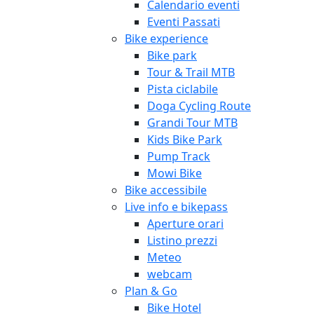
Calendario eventi
Eventi Passati
Bike experience
Bike park
Tour & Trail MTB
Pista ciclabile
Doga Cycling Route
Grandi Tour MTB
Kids Bike Park
Pump Track
Mowi Bike
Bike accessibile
Live info e bikepass
Aperture orari
Listino prezzi
Meteo
webcam
Plan & Go
Bike Hotel