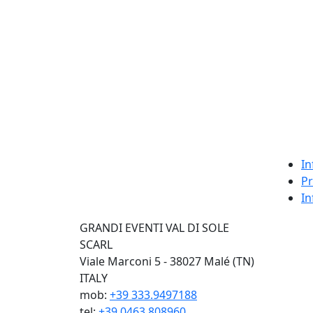
In
Pr
In
GRANDI EVENTI VAL DI SOLE
SCARL
Viale Marconi 5 - 38027 Malé (TN)
ITALY
mob:
+39 333.9497188
tel:
+39 0463.808960