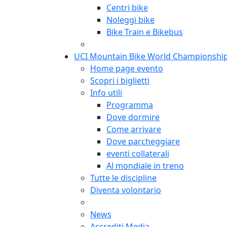
Centri bike
Noleggi bike
Bike Train e Bikebus
UCI Mountain Bike World Championshi
Home page evento
Scopri i biglietti
Info utili
Programma
Dove dormire
Come arrivare
Dove parcheggiare
eventi collaterali
Al mondiale in treno
Tutte le discipline
Diventa volontario
News
Accrediti Media