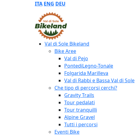
ITA
ENG
DEU
Val di Sole Bikeland
Bike Aree
Val di Pejo
PontediLegno-Tonale
Folgarida Marilleva
Val di Rabbi e Bassa Val di Sole
Che tipo di percorsi cerchi?
Gravity Trails
Tour pedalati
Tour tranquilli
Alpine Gravel
Tutti i percorsi
Eventi Bike