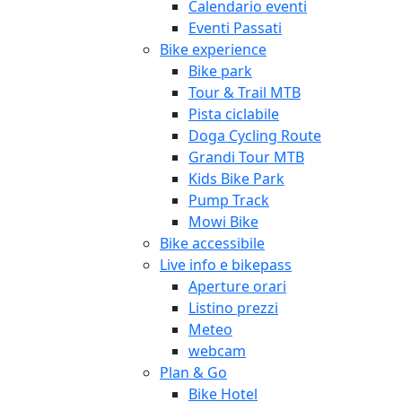
Calendario eventi
Eventi Passati
Bike experience
Bike park
Tour & Trail MTB
Pista ciclabile
Doga Cycling Route
Grandi Tour MTB
Kids Bike Park
Pump Track
Mowi Bike
Bike accessibile
Live info e bikepass
Aperture orari
Listino prezzi
Meteo
webcam
Plan & Go
Bike Hotel