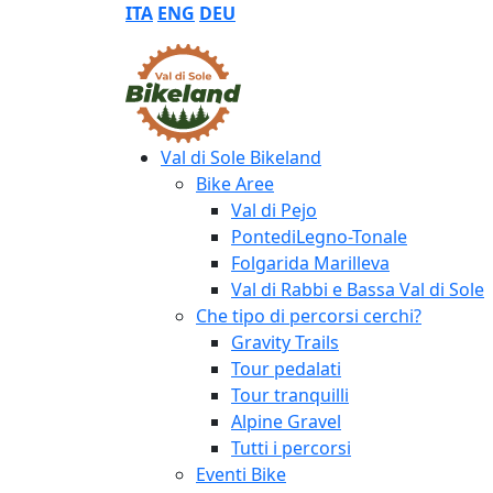
ITA
ENG
DEU
Val di Sole Bikeland
Bike Aree
Val di Pejo
PontediLegno-Tonale
Folgarida Marilleva
Val di Rabbi e Bassa Val di Sole
Che tipo di percorsi cerchi?
Gravity Trails
Tour pedalati
Tour tranquilli
Alpine Gravel
Tutti i percorsi
Eventi Bike