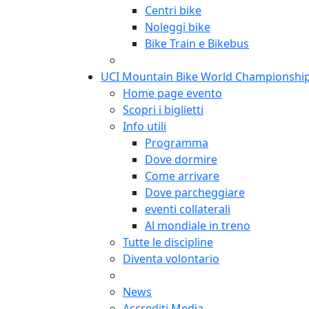
Centri bike
Noleggi bike
Bike Train e Bikebus
UCI Mountain Bike World Championshi
Home page evento
Scopri i biglietti
Info utili
Programma
Dove dormire
Come arrivare
Dove parcheggiare
eventi collaterali
Al mondiale in treno
Tutte le discipline
Diventa volontario
News
Accrediti Media