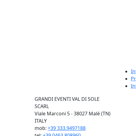
In
Pr
In
GRANDI EVENTI VAL DI SOLE
SCARL
Viale Marconi 5 - 38027 Malé (TN)
ITALY
mob:
+39 333.9497188
tel:
+39 0463.808960