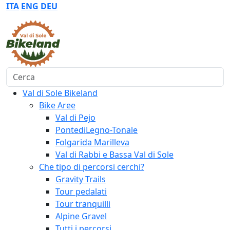
ITA
ENG
DEU
Cerca
Val di Sole Bikeland
Bike Aree
Val di Pejo
PontediLegno-Tonale
Folgarida Marilleva
Val di Rabbi e Bassa Val di Sole
Che tipo di percorsi cerchi?
Gravity Trails
Tour pedalati
Tour tranquilli
Alpine Gravel
Tutti i percorsi