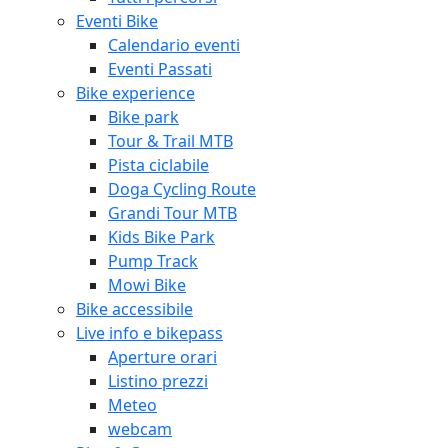
Eventi Bike
Calendario eventi
Eventi Passati
Bike experience
Bike park
Tour & Trail MTB
Pista ciclabile
Doga Cycling Route
Grandi Tour MTB
Kids Bike Park
Pump Track
Mowi Bike
Bike accessibile
Live info e bikepass
Aperture orari
Listino prezzi
Meteo
webcam