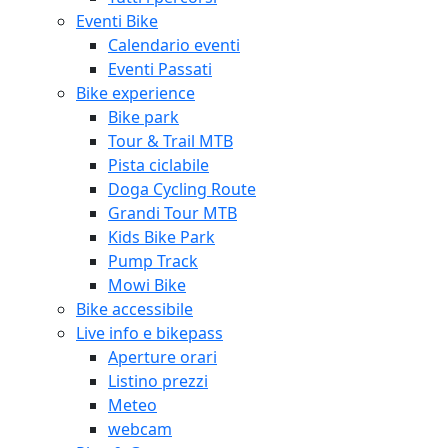
Eventi Bike
Calendario eventi
Eventi Passati
Bike experience
Bike park
Tour & Trail MTB
Pista ciclabile
Doga Cycling Route
Grandi Tour MTB
Kids Bike Park
Pump Track
Mowi Bike
Bike accessibile
Live info e bikepass
Aperture orari
Listino prezzi
Meteo
webcam