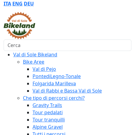
ITA
ENG
DEU
Cerca
Val di Sole Bikeland
Bike Aree
Val di Pejo
PontediLegno-Tonale
Folgarida Marilleva
Val di Rabbi e Bassa Val di Sole
Che tipo di percorsi cerchi?
Gravity Trails
Tour pedalati
Tour tranquilli
Alpine Gravel
Tutti i percorsi