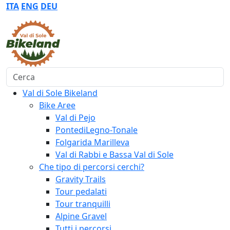
ITA
ENG
DEU
Cerca
Val di Sole Bikeland
Bike Aree
Val di Pejo
PontediLegno-Tonale
Folgarida Marilleva
Val di Rabbi e Bassa Val di Sole
Che tipo di percorsi cerchi?
Gravity Trails
Tour pedalati
Tour tranquilli
Alpine Gravel
Tutti i percorsi