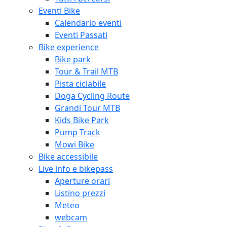
Eventi Bike
Calendario eventi
Eventi Passati
Bike experience
Bike park
Tour & Trail MTB
Pista ciclabile
Doga Cycling Route
Grandi Tour MTB
Kids Bike Park
Pump Track
Mowi Bike
Bike accessibile
Live info e bikepass
Aperture orari
Listino prezzi
Meteo
webcam