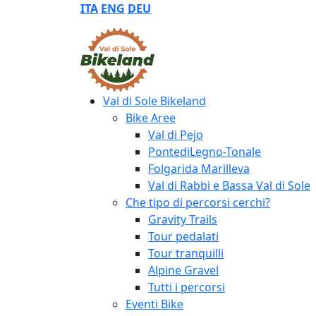
ITA
ENG
DEU
Val di Sole Bikeland
Bike Aree
Val di Pejo
PontediLegno-Tonale
Folgarida Marilleva
Val di Rabbi e Bassa Val di Sole
Che tipo di percorsi cerchi?
Gravity Trails
Tour pedalati
Tour tranquilli
Alpine Gravel
Tutti i percorsi
Eventi Bike