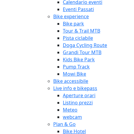
Calendario eventi
Eventi Passati
Bike experience
Bike park
Tour & Trail MTB
Pista ciclabile
Doga Cycling Route
Grandi Tour MTB
Kids Bike Park
Pump Track
Mowi Bike
Bike accessibile
Live info e bikepass
Aperture orari
Listino prezzi
Meteo
webcam
Plan & Go
Bike Hotel