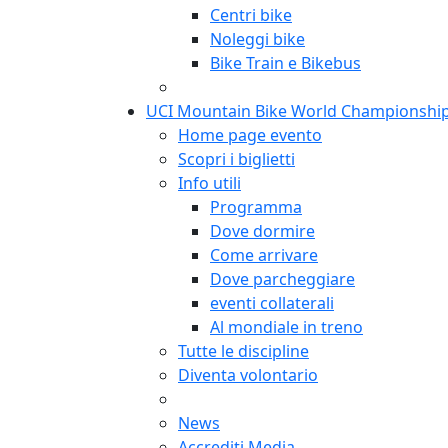
Centri bike
Noleggi bike
Bike Train e Bikebus
UCI Mountain Bike World Championshi
Home page evento
Scopri i biglietti
Info utili
Programma
Dove dormire
Come arrivare
Dove parcheggiare
eventi collaterali
Al mondiale in treno
Tutte le discipline
Diventa volontario
News
Accrediti Media