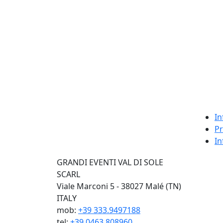
In
Pr
In
GRANDI EVENTI VAL DI SOLE
SCARL
Viale Marconi 5 - 38027 Malé (TN)
ITALY
mob:
+39 333.9497188
tel:
+39 0463.808960