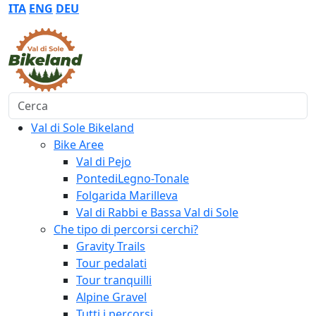
ITA
ENG
DEU
Cerca
Val di Sole Bikeland
Bike Aree
Val di Pejo
PontediLegno-Tonale
Folgarida Marilleva
Val di Rabbi e Bassa Val di Sole
Che tipo di percorsi cerchi?
Gravity Trails
Tour pedalati
Tour tranquilli
Alpine Gravel
Tutti i percorsi