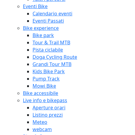
Eventi Bike
Calendario eventi
Eventi Passati
Bike experience
Bike park
Tour & Trail MTB
Pista ciclabile
Doga Cycling Route
Grandi Tour MTB
Kids Bike Park
Pump Track
Mowi Bike
Bike accessibile
Live info e bikepass
Aperture orari
Listino prezzi
Meteo
webcam