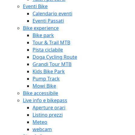
Eventi Bike
Calendario eventi
Eventi Passati
Bike experience
Bike park
Tour & Trail MTB
Pista ciclabile
Doga Cycling Route
Grandi Tour MTB
Kids Bike Park
Pump Track
Mowi Bike
Bike accessibile
Live info e bikepass
Aperture orari
Listino prezzi
Meteo
webcam