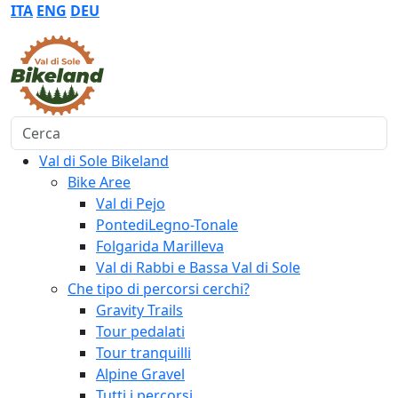
ITA
ENG
DEU
Cerca
Val di Sole Bikeland
Bike Aree
Val di Pejo
PontediLegno-Tonale
Folgarida Marilleva
Val di Rabbi e Bassa Val di Sole
Che tipo di percorsi cerchi?
Gravity Trails
Tour pedalati
Tour tranquilli
Alpine Gravel
Tutti i percorsi