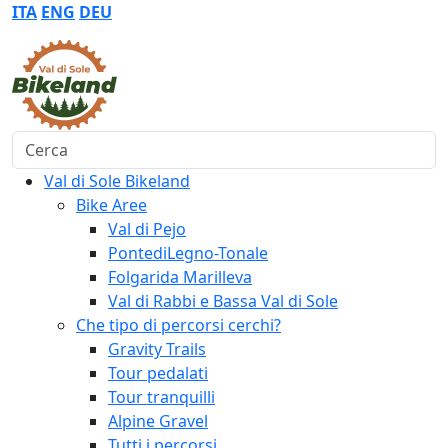
ITA
ENG
DEU
Cerca
Val di Sole Bikeland
Bike Aree
Val di Pejo
PontediLegno-Tonale
Folgarida Marilleva
Val di Rabbi e Bassa Val di Sole
Che tipo di percorsi cerchi?
Gravity Trails
Tour pedalati
Tour tranquilli
Alpine Gravel
Tutti i percorsi