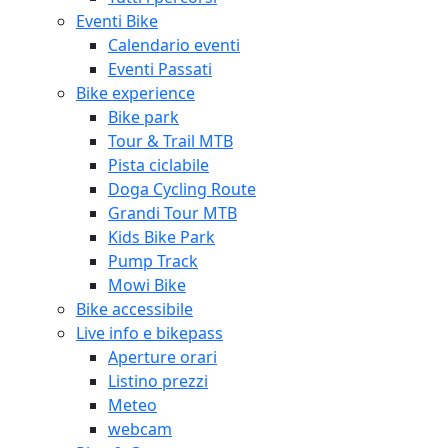
Eventi Bike
Calendario eventi
Eventi Passati
Bike experience
Bike park
Tour & Trail MTB
Pista ciclabile
Doga Cycling Route
Grandi Tour MTB
Kids Bike Park
Pump Track
Mowi Bike
Bike accessibile
Live info e bikepass
Aperture orari
Listino prezzi
Meteo
webcam