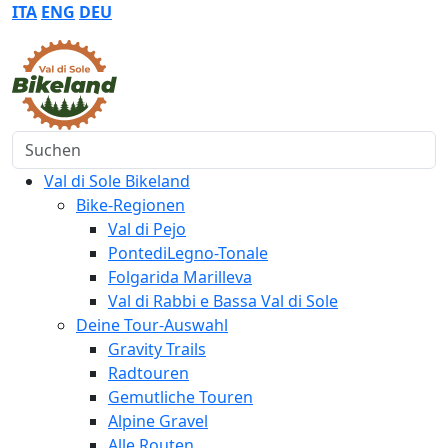
ITA
ENG
DEU
Suchen
Val di Sole Bikeland
Bike-Regionen
Val di Pejo
PontediLegno-Tonale
Folgarida Marilleva
Val di Rabbi e Bassa Val di Sole
Deine Tour-Auswahl
Gravity Trails
Radtouren
Gemutliche Touren
Alpine Gravel
Alle Routen