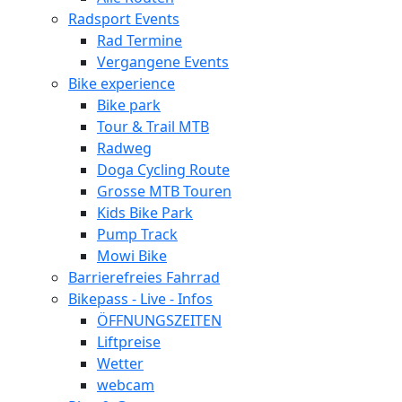
Radsport Events
Rad Termine
Vergangene Events
Bike experience
Bike park
Tour & Trail MTB
Radweg
Doga Cycling Route
Grosse MTB Touren
Kids Bike Park
Pump Track
Mowi Bike
Barrierefreies Fahrrad
Bikepass - Live - Infos
ÖFFNUNGSZEITEN
Liftpreise
Wetter
webcam