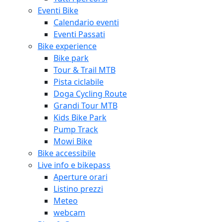
Eventi Bike
Calendario eventi
Eventi Passati
Bike experience
Bike park
Tour & Trail MTB
Pista ciclabile
Doga Cycling Route
Grandi Tour MTB
Kids Bike Park
Pump Track
Mowi Bike
Bike accessibile
Live info e bikepass
Aperture orari
Listino prezzi
Meteo
webcam