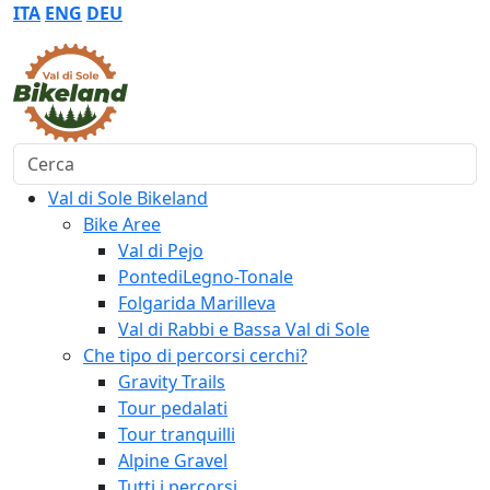
ITA
ENG
DEU
Cerca
Val di Sole Bikeland
Bike Aree
Val di Pejo
PontediLegno-Tonale
Folgarida Marilleva
Val di Rabbi e Bassa Val di Sole
Che tipo di percorsi cerchi?
Gravity Trails
Tour pedalati
Tour tranquilli
Alpine Gravel
Tutti i percorsi