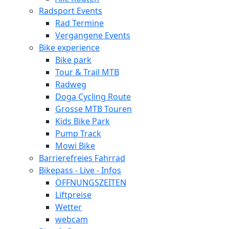
Radsport Events
Rad Termine
Vergangene Events
Bike experience
Bike park
Tour & Trail MTB
Radweg
Doga Cycling Route
Grosse MTB Touren
Kids Bike Park
Pump Track
Mowi Bike
Barrierefreies Fahrrad
Bikepass - Live - Infos
ÖFFNUNGSZEITEN
Liftpreise
Wetter
webcam