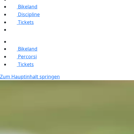
Bikeland
Discipline
Tickets
Bikeland
Percorsi
Tickets
Zum Hauptinhalt springen