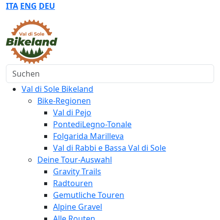
ITA
ENG
DEU
Suchen
Val di Sole Bikeland
Bike-Regionen
Val di Pejo
PontediLegno-Tonale
Folgarida Marilleva
Val di Rabbi e Bassa Val di Sole
Deine Tour-Auswahl
Gravity Trails
Radtouren
Gemutliche Touren
Alpine Gravel
Alle Routen