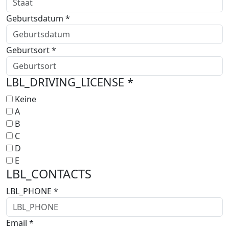
Geburtsdatum *
Geburtsort *
LBL_DRIVING_LICENSE *
Keine
A
B
C
D
E
LBL_CONTACTS
LBL_PHONE *
Email *