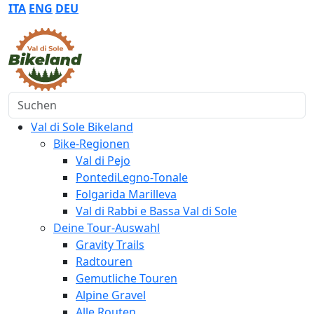
ITA
ENG
DEU
Suchen
Val di Sole Bikeland
Bike-Regionen
Val di Pejo
PontediLegno-Tonale
Folgarida Marilleva
Val di Rabbi e Bassa Val di Sole
Deine Tour-Auswahl
Gravity Trails
Radtouren
Gemutliche Touren
Alpine Gravel
Alle Routen