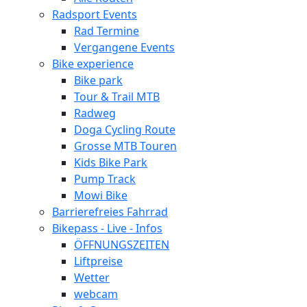
Radsport Events
Rad Termine
Vergangene Events
Bike experience
Bike park
Tour & Trail MTB
Radweg
Doga Cycling Route
Grosse MTB Touren
Kids Bike Park
Pump Track
Mowi Bike
Barrierefreies Fahrrad
Bikepass - Live - Infos
ÖFFNUNGSZEITEN
Liftpreise
Wetter
webcam