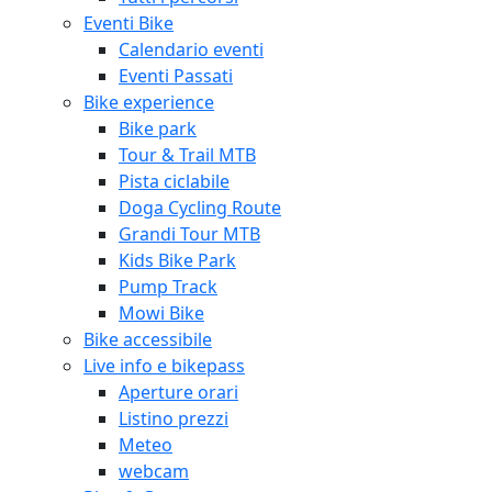
Eventi Bike
Calendario eventi
Eventi Passati
Bike experience
Bike park
Tour & Trail MTB
Pista ciclabile
Doga Cycling Route
Grandi Tour MTB
Kids Bike Park
Pump Track
Mowi Bike
Bike accessibile
Live info e bikepass
Aperture orari
Listino prezzi
Meteo
webcam