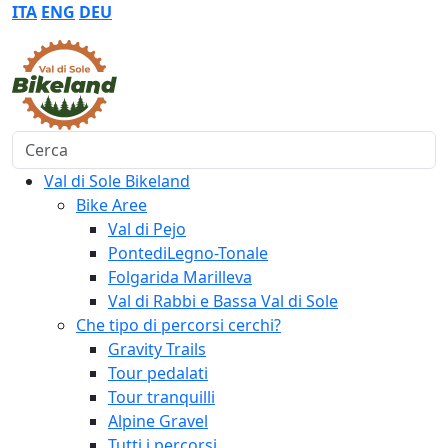
ITA
ENG
DEU
Cerca
Val di Sole Bikeland
Bike Aree
Val di Pejo
PontediLegno-Tonale
Folgarida Marilleva
Val di Rabbi e Bassa Val di Sole
Che tipo di percorsi cerchi?
Gravity Trails
Tour pedalati
Tour tranquilli
Alpine Gravel
Tutti i percorsi