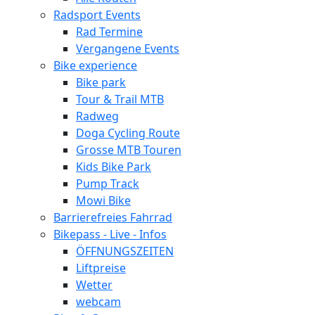
Radsport Events
Rad Termine
Vergangene Events
Bike experience
Bike park
Tour & Trail MTB
Radweg
Doga Cycling Route
Grosse MTB Touren
Kids Bike Park
Pump Track
Mowi Bike
Barrierefreies Fahrrad
Bikepass - Live - Infos
ÖFFNUNGSZEITEN
Liftpreise
Wetter
webcam