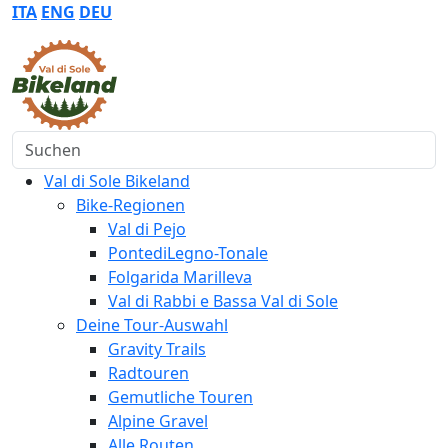
ITA
ENG
DEU
Suchen
Val di Sole Bikeland
Bike-Regionen
Val di Pejo
PontediLegno-Tonale
Folgarida Marilleva
Val di Rabbi e Bassa Val di Sole
Deine Tour-Auswahl
Gravity Trails
Radtouren
Gemutliche Touren
Alpine Gravel
Alle Routen