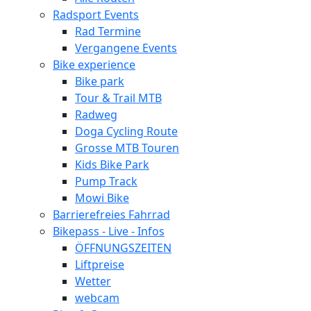
Radsport Events
Rad Termine
Vergangene Events
Bike experience
Bike park
Tour & Trail MTB
Radweg
Doga Cycling Route
Grosse MTB Touren
Kids Bike Park
Pump Track
Mowi Bike
Barrierefreies Fahrrad
Bikepass - Live - Infos
ÖFFNUNGSZEITEN
Liftpreise
Wetter
webcam