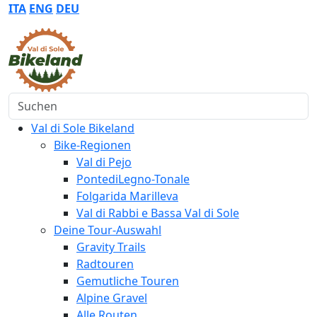
ITA
ENG
DEU
Suchen
Val di Sole Bikeland
Bike-Regionen
Val di Pejo
PontediLegno-Tonale
Folgarida Marilleva
Val di Rabbi e Bassa Val di Sole
Deine Tour-Auswahl
Gravity Trails
Radtouren
Gemutliche Touren
Alpine Gravel
Alle Routen