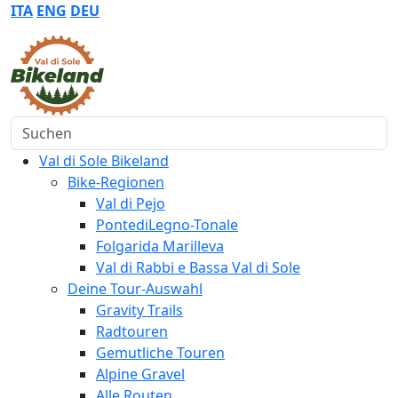
ITA
ENG
DEU
Suchen
Val di Sole Bikeland
Bike-Regionen
Val di Pejo
PontediLegno-Tonale
Folgarida Marilleva
Val di Rabbi e Bassa Val di Sole
Deine Tour-Auswahl
Gravity Trails
Radtouren
Gemutliche Touren
Alpine Gravel
Alle Routen