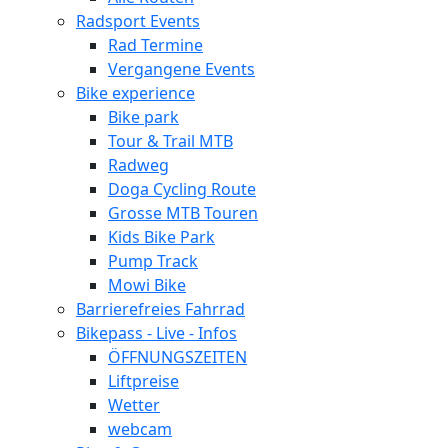
Radsport Events
Rad Termine
Vergangene Events
Bike experience
Bike park
Tour & Trail MTB
Radweg
Doga Cycling Route
Grosse MTB Touren
Kids Bike Park
Pump Track
Mowi Bike
Barrierefreies Fahrrad
Bikepass - Live - Infos
ÖFFNUNGSZEITEN
Liftpreise
Wetter
webcam