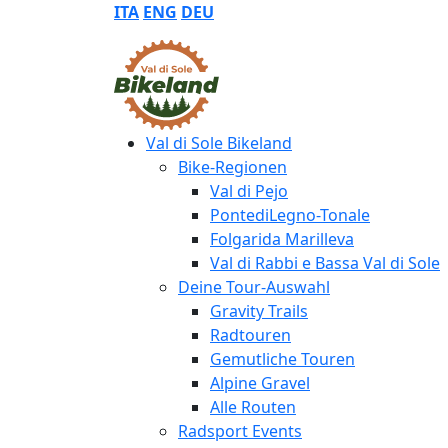
ITA
ENG
DEU
Val di Sole Bikeland
Bike-Regionen
Val di Pejo
PontediLegno-Tonale
Folgarida Marilleva
Val di Rabbi e Bassa Val di Sole
Deine Tour-Auswahl
Gravity Trails
Radtouren
Gemutliche Touren
Alpine Gravel
Alle Routen
Radsport Events