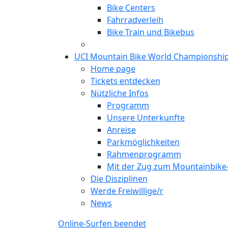
Bike Centers
Fahrradverleih
Bike Train und Bikebus
UCI Mountain Bike World Championshi
Home page
Tickets entdecken
Nützliche Infos
Programm
Unsere Unterkunfte
Anreise
Parkmöglichkeiten
Rahmenprogramm
Mit der Zug zum Mountainbik
Die Disziplinen
Werde Freiwillige/r
News
Online-Surfen beendet