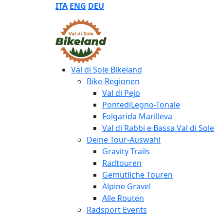
ITA
ENG
DEU
Val di Sole Bikeland
Bike-Regionen
Val di Pejo
PontediLegno-Tonale
Folgarida Marilleva
Val di Rabbi e Bassa Val di Sole
Deine Tour-Auswahl
Gravity Trails
Radtouren
Gemutliche Touren
Alpine Gravel
Alle Routen
Radsport Events