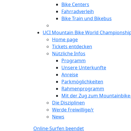
Bike Centers
Fahrradverleih
Bike Train und Bikebus
UCI Mountain Bike World Championshi
Home page
Tickets entdecken
Nützliche Infos
Programm
Unsere Unterkunfte
Anreise
Parkmöglichkeiten
Rahmenprogramm
Mit der Zug zum Mountainbik
Die Disziplinen
Werde Freiwillige/r
News
Online-Surfen beendet