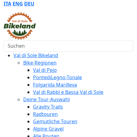
ITA
ENG
DEU
Suchen
Val di Sole Bikeland
Bike-Regionen
Val di Pejo
PontediLegno-Tonale
Folgarida Marilleva
Val di Rabbi e Bassa Val di Sole
Deine Tour-Auswahl
Gravity Trails
Radtouren
Gemutliche Touren
Alpine Gravel
Alle Routen