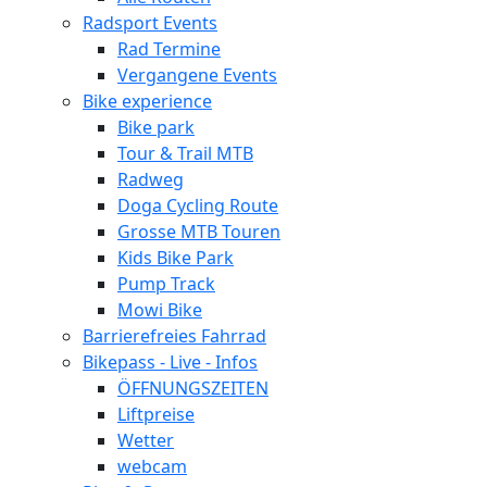
Radsport Events
Rad Termine
Vergangene Events
Bike experience
Bike park
Tour & Trail MTB
Radweg
Doga Cycling Route
Grosse MTB Touren
Kids Bike Park
Pump Track
Mowi Bike
Barrierefreies Fahrrad
Bikepass - Live - Infos
ÖFFNUNGSZEITEN
Liftpreise
Wetter
webcam