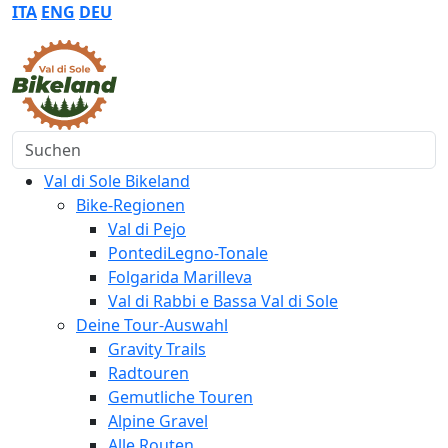
ITA
ENG
DEU
Suchen
Val di Sole Bikeland
Bike-Regionen
Val di Pejo
PontediLegno-Tonale
Folgarida Marilleva
Val di Rabbi e Bassa Val di Sole
Deine Tour-Auswahl
Gravity Trails
Radtouren
Gemutliche Touren
Alpine Gravel
Alle Routen