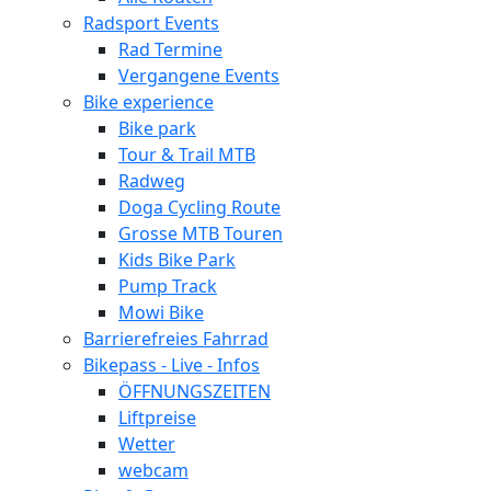
Radsport Events
Rad Termine
Vergangene Events
Bike experience
Bike park
Tour & Trail MTB
Radweg
Doga Cycling Route
Grosse MTB Touren
Kids Bike Park
Pump Track
Mowi Bike
Barrierefreies Fahrrad
Bikepass - Live - Infos
ÖFFNUNGSZEITEN
Liftpreise
Wetter
webcam