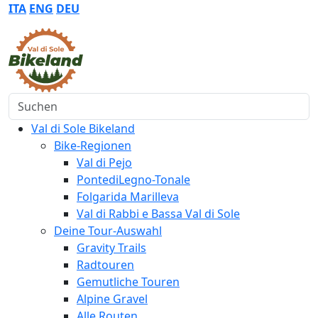
ITA
ENG
DEU
Suchen
Val di Sole Bikeland
Bike-Regionen
Val di Pejo
PontediLegno-Tonale
Folgarida Marilleva
Val di Rabbi e Bassa Val di Sole
Deine Tour-Auswahl
Gravity Trails
Radtouren
Gemutliche Touren
Alpine Gravel
Alle Routen