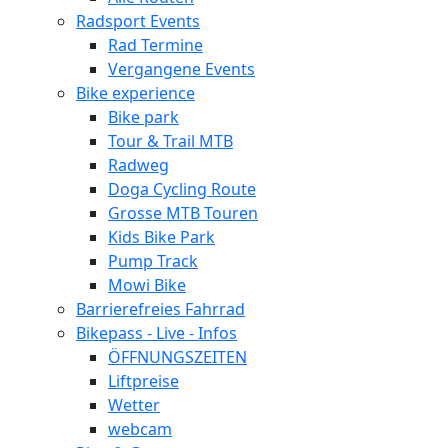
Radsport Events
Rad Termine
Vergangene Events
Bike experience
Bike park
Tour & Trail MTB
Radweg
Doga Cycling Route
Grosse MTB Touren
Kids Bike Park
Pump Track
Mowi Bike
Barrierefreies Fahrrad
Bikepass - Live - Infos
ÖFFNUNGSZEITEN
Liftpreise
Wetter
webcam