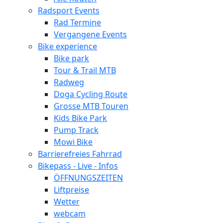
Radsport Events
Rad Termine
Vergangene Events
Bike experience
Bike park
Tour & Trail MTB
Radweg
Doga Cycling Route
Grosse MTB Touren
Kids Bike Park
Pump Track
Mowi Bike
Barrierefreies Fahrrad
Bikepass - Live - Infos
ÖFFNUNGSZEITEN
Liftpreise
Wetter
webcam