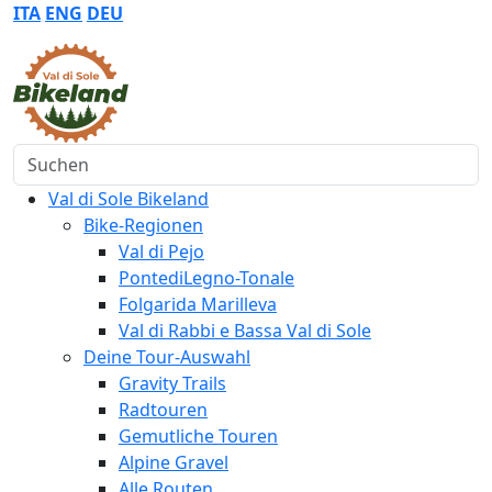
ITA
ENG
DEU
Suchen
Val di Sole Bikeland
Bike-Regionen
Val di Pejo
PontediLegno-Tonale
Folgarida Marilleva
Val di Rabbi e Bassa Val di Sole
Deine Tour-Auswahl
Gravity Trails
Radtouren
Gemutliche Touren
Alpine Gravel
Alle Routen