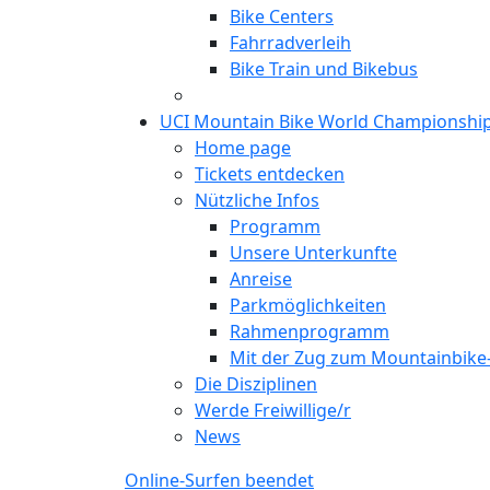
Bike Centers
Fahrradverleih
Bike Train und Bikebus
UCI Mountain Bike World Championshi
Home page
Tickets entdecken
Nützliche Infos
Programm
Unsere Unterkunfte
Anreise
Parkmöglichkeiten
Rahmenprogramm
Mit der Zug zum Mountainbik
Die Disziplinen
Werde Freiwillige/r
News
Online-Surfen beendet