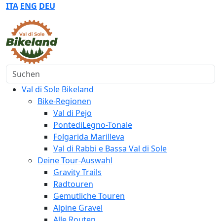
ITA
ENG
DEU
Suchen
Val di Sole Bikeland
Bike-Regionen
Val di Pejo
PontediLegno-Tonale
Folgarida Marilleva
Val di Rabbi e Bassa Val di Sole
Deine Tour-Auswahl
Gravity Trails
Radtouren
Gemutliche Touren
Alpine Gravel
Alle Routen