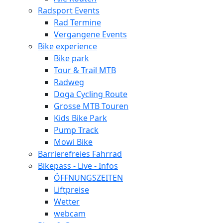
Radsport Events
Rad Termine
Vergangene Events
Bike experience
Bike park
Tour & Trail MTB
Radweg
Doga Cycling Route
Grosse MTB Touren
Kids Bike Park
Pump Track
Mowi Bike
Barrierefreies Fahrrad
Bikepass - Live - Infos
ÖFFNUNGSZEITEN
Liftpreise
Wetter
webcam