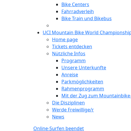
Bike Centers
Fahrradverleih
Bike Train und Bikebus
UCI Mountain Bike World Championshi
Home page
Tickets entdecken
Nützliche Infos
Programm
Unsere Unterkunfte
Anreise
Parkmöglichkeiten
Rahmenprogramm
Mit der Zug zum Mountainbik
Die Disziplinen
Werde Freiwillige/r
News
Online-Surfen beendet