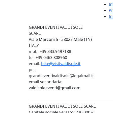
In
Pr
In
GRANDI EVENTI VAL DI SOLE
SCARL
Viale Marconi 5 - 38027 Malé (TN)
ITALY
mob: +39 333.9497188
tel: +39 0463.808960
email:
bike@visitvaldisole.it
pec:
grandieventivaldisole@legalmail.it
email secondaria:
valdisoleeventi@gmail.com
GRANDI EVENTI VAL DI SOLE SCARL
Capitale sociale versato: 230.000 €