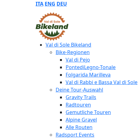
ITA
ENG
DEU
Val di Sole Bikeland
Bike-Regionen
Val di Pejo
PontediLegno-Tonale
Folgarida Marilleva
Val di Rabbi e Bassa Val di Sole
Deine Tour-Auswahl
Gravity Trails
Radtouren
Gemutliche Touren
Alpine Gravel
Alle Routen
Radsport Events