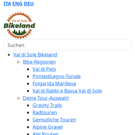
ITA
ENG
DEU
Suchen
Val di Sole Bikeland
Bike-Regionen
Val di Pejo
PontediLegno-Tonale
Folgarida Marilleva
Val di Rabbi e Bassa Val di Sole
Deine Tour-Auswahl
Gravity Trails
Radtouren
Gemutliche Touren
Alpine Gravel
Alle Routen