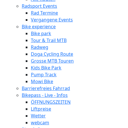
Radsport Events
Rad Termine
Vergangene Events
Bike experience
Bike park
Tour & Trail MTB
Radweg
Doga Cycling Route
Grosse MTB Touren
Kids Bike Park
Pump Track
Mowi Bike
Barrierefreies Fahrrad
Bikepass - Live - Infos
ÖFFNUNGSZEITEN
Liftpreise
Wetter
webcam