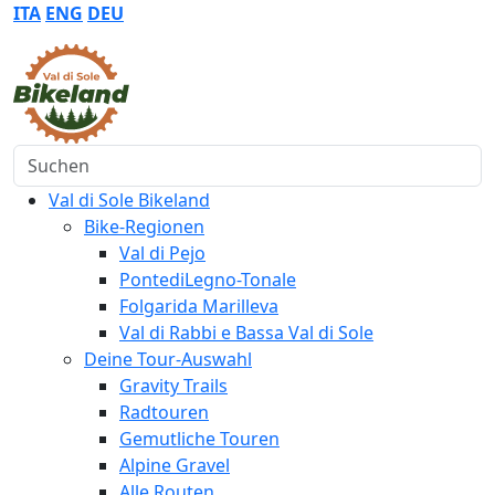
ITA
ENG
DEU
Suchen
Val di Sole Bikeland
Bike-Regionen
Val di Pejo
PontediLegno-Tonale
Folgarida Marilleva
Val di Rabbi e Bassa Val di Sole
Deine Tour-Auswahl
Gravity Trails
Radtouren
Gemutliche Touren
Alpine Gravel
Alle Routen