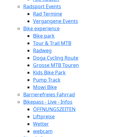
Radsport Events
Rad Termine
Vergangene Events
Bike experience
Bike park
Tour & Trail MTB
Radweg
Doga Cycling Route
Grosse MTB Touren
Kids Bike Park
Pump Track
Mowi Bike
Barrierefreies Fahrrad
Bikepass - Live - Infos
ÖFFNUNGSZEITEN
Liftpreise
Wetter
webcam