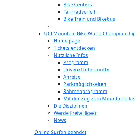
Bike Centers
Fahrradverleih
Bike Train und Bikebus
UCI Mountain Bike World Championshi
Home page
Tickets entdecken
Nützliche Infos
Programm
Unsere Unterkunfte
Anreise
Parkmöglichkeiten
Rahmenprogramm
Mit der Zug zum Mountainbik
Die Disziplinen
Werde Freiwillige/r
News
Online-Surfen beendet