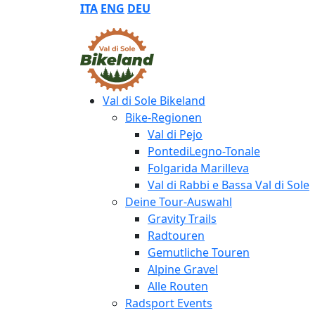
ITA
ENG
DEU
Val di Sole Bikeland
Bike-Regionen
Val di Pejo
PontediLegno-Tonale
Folgarida Marilleva
Val di Rabbi e Bassa Val di Sole
Deine Tour-Auswahl
Gravity Trails
Radtouren
Gemutliche Touren
Alpine Gravel
Alle Routen
Radsport Events