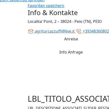
Favoriten speichern
Info & Kontakte
Localita’ Pont, 2 – 38024 - Peio (TN), PEIO
agriturcazzuffi@live.it
+39348360802
Anreise
Info Anfrage
LBL_TITOLO_ASSOCIA
LBL_DESCRIZIONE_ASSOCIATI_SLIDER_REST